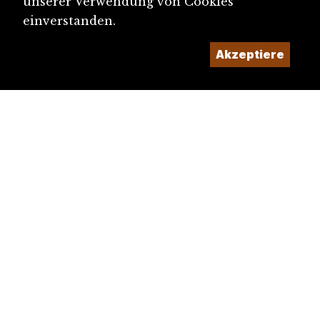
unserer Verwendung von Cookies
einverstanden.
Akzeptiere
diju@diju.ch
Artikel einreichen
Ein Projekt der