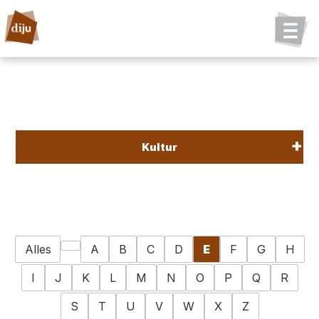
Kultur
Alles
A
B
C
D
E
F
G
H
I
J
K
L
M
N
O
P
Q
R
S
T
U
V
W
X
Z