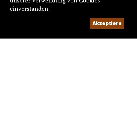
unserer Verwendung von Cookies
einverstanden.
Akzeptiere
diju@diju.ch
Artikel einreichen
Ein Projekt der