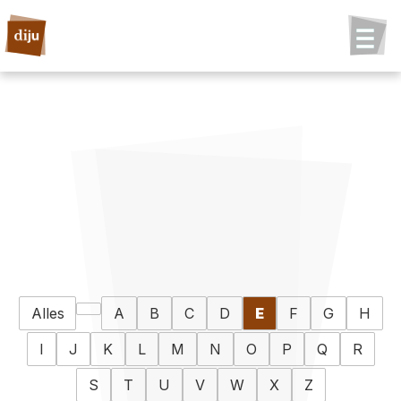
Alles
A
B
C
D
E
F
G
H
I
J
K
L
M
N
O
P
Q
R
S
T
U
V
W
X
Z