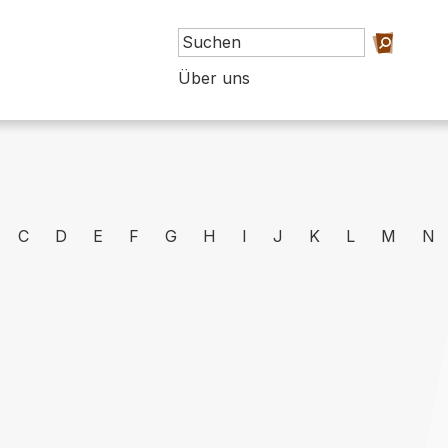
Über uns
C
D
E
F
G
H
I
J
K
L
M
N