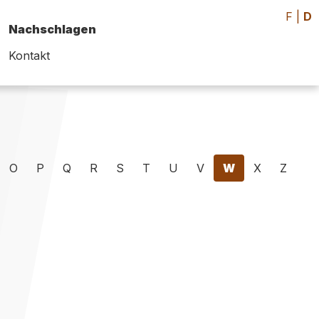
F
|
D
Nachschlagen
Kontakt
O
P
Q
R
S
T
U
V
W
X
Z