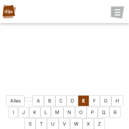
Alles
A
B
C
D
E
F
G
H
I
J
K
L
M
N
O
P
Q
R
S
T
U
V
W
X
Z