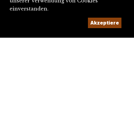
unserer Verwendung von Cookies
einverstanden.
Akzeptiere
diju@diju.ch
Artikel einreichen
Ein Projekt der