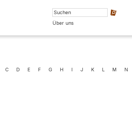
Über uns
C
D
E
F
G
H
I
J
K
L
M
N