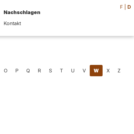
F
|
D
Nachschlagen
Kontakt
O
P
Q
R
S
T
U
V
W
X
Z