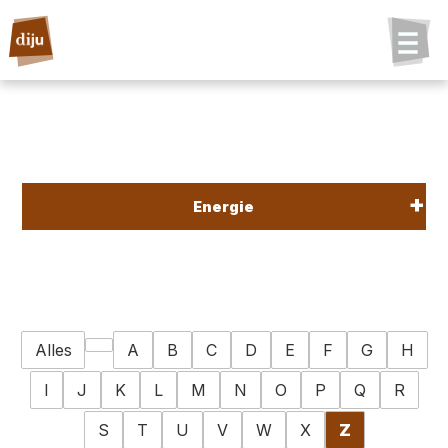
Energie
Alles
A
B
C
D
E
F
G
H
I
J
K
L
M
N
O
P
Q
R
S
T
U
V
W
X
Z