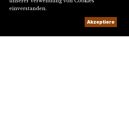
unserer Verwendung von Cookies
einverstanden.
Akzeptiere
diju@diju.ch
Artikel einreichen
Ein Projekt der