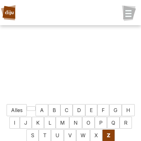
Alles
A
B
C
D
E
F
G
H
I
J
K
L
M
N
O
P
Q
R
S
T
U
V
W
X
Z