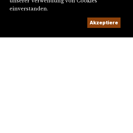
unserer Verwendung von Cookies
einverstanden.
Akzeptiere
diju@diju.ch
Artikel einreichen
Ein Projekt der