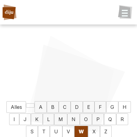
Alles
A
B
C
D
E
F
G
H
I
J
K
L
M
N
O
P
Q
R
S
T
U
V
W
X
Z