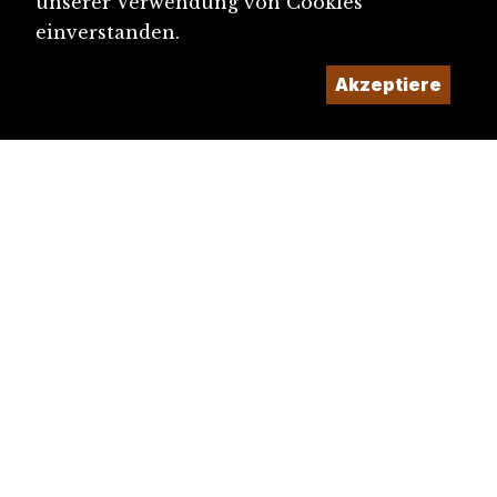
unserer Verwendung von Cookies
einverstanden.
Akzeptiere
diju@diju.ch
Artikel einreichen
Ein Projekt der