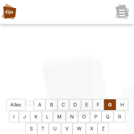
Alles
A
B
C
D
E
F
G
H
I
J
K
L
M
N
O
P
Q
R
S
T
U
V
W
X
Z