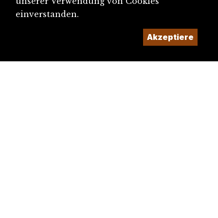
unserer Verwendung von Cookies
einverstanden.
Akzeptiere
diju@diju.ch
Artikel einreichen
Ein Projekt der