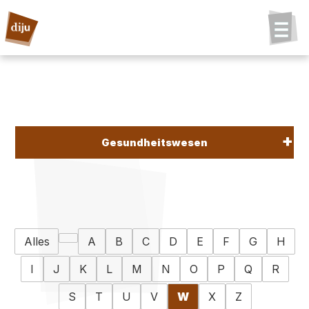
Gesundheitswesen
Alles
A
B
C
D
E
F
G
H
I
J
K
L
M
N
O
P
Q
R
S
T
U
V
W
X
Z