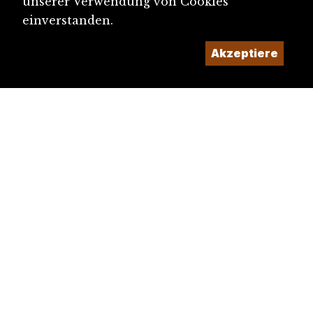
unserer Verwendung von Cookies
einverstanden.
Akzeptiere
diju@diju.ch
Artikel einreichen
Ein Projekt der