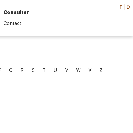
F
|
D
Consulter
Contact
P
Q
R
S
T
U
V
W
X
Z