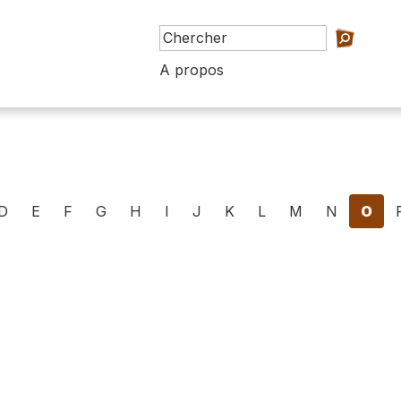
A propos
D
E
F
G
H
I
J
K
L
M
N
O