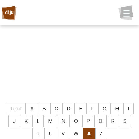
Tout
A
B
C
D
E
F
G
H
I
J
K
L
M
N
O
P
Q
R
S
T
U
V
W
X
Z