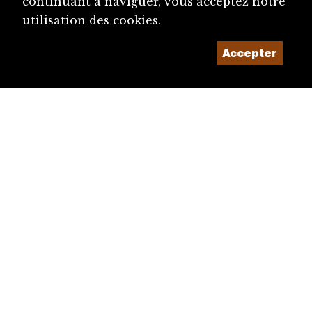
continuant à naviguer, vous acceptez notre
utilisation des cookies.
Accepter
diju@diju.ch
Proposer une notice
Un projet de la