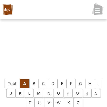
Tout
A
B
C
D
E
F
G
H
I
J
K
L
M
N
O
P
Q
R
S
T
U
V
W
X
Z