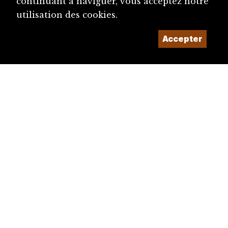
continuant à naviguer, vous acceptez notre
utilisation des cookies.
Accepter
diju@diju.ch
Proposer une notice
Un projet de la