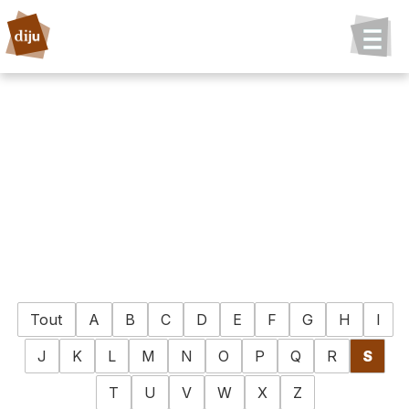
Tout
A
B
C
D
E
F
G
H
I
J
K
L
M
N
O
P
Q
R
S
T
U
V
W
X
Z