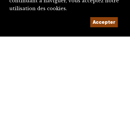
continuant à naviguer, vous acceptez notre
utilisation des cookies.
Accepter
diju@diju.ch
Proposer une notice
Un projet de la