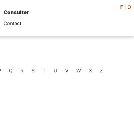
F
|
D
Consulter
Contact
P
Q
R
S
T
U
V
W
X
Z