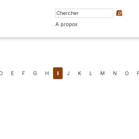
A propos
D
E
F
G
H
I
J
K
L
M
N
O