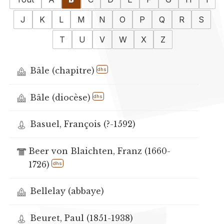
J
K
L
M
N
O
P
Q
R
S
T
U
V
W
X
Z
Bâle (chapitre)
dhs
Bâle (diocèse)
dhs
Basuel, François (?-1592)
Beer von Blaichten, Franz (1660-
1726)
dhs
Bellelay (abbaye)
Beuret, Paul (1851-1938)