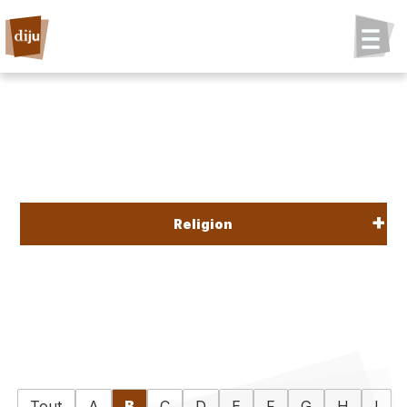
Religion
Tout
A
B
C
D
E
F
G
H
I