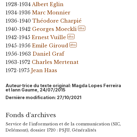
1928-1934
Albert Eglin
1934-1936
Marc Monnier
1936-1940
Théodore Charpié
1940-1942
Georges Moeckli
dhs
1942-1945
Ernest Vuille
dhs
1945-1956
Emile Giroud
dhs
1956-1963
Daniel Graf
1963-1972
Charles Mertenat
1972-1975
Jean Haas
Auteur·trice du texte original: Magda Lopes Ferreira
et Iann Gaume, 24/07/2015
Dernière modification: 27/10/2021
Fonds d’archives
Service de l'information et de la communication (SIC,
Delémont), dossier 1720 : PSJU, Généralités