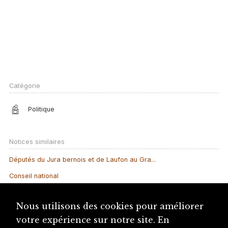
Catégorie
Politique
Notices similaires
Députés du Jura bernois et de Laufon au Gra...
Conseil national
Hôpital de Moutier
Nous utilisons des cookies pour améliorer
Parti socialiste romand (PSR)
votre expérience sur notre site. En
Députés du Jura bernois et de Laufon au Gra...