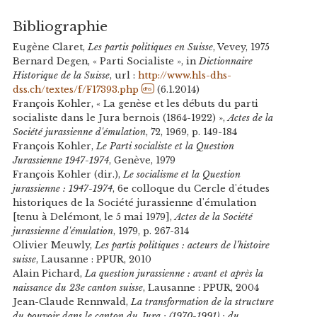
Bibliographie
Eugène Claret,
Les partis politiques en Suisse
, Vevey, 1975
Bernard Degen, « Parti Socialiste », in
Dictionnaire
Historique de la Suisse
, url :
http://www.hls-dhs-
dss.ch/textes/f/F17393.php
(6.1.2014)
dhs
François Kohler, « La genèse et les débuts du parti
socialiste dans le Jura bernois (1864-1922) »,
Actes de la
Société jurassienne d'émulation
, 72, 1969, p. 149-184
François Kohler,
Le Parti socialiste et la Question
Jurassienne 1947-1974
, Genève, 1979
François Kohler (dir.),
Le socialisme et la Question
jurassienne : 1947-1974
, 6e colloque du Cercle d'études
historiques de la Société jurassienne d'émulation
[tenu à Delémont, le 5 mai 1979],
Actes de la Société
jurassienne d'émulation
, 1979, p. 267-314
Olivier Meuwly,
Les partis politiques : acteurs de l’histoire
suisse
, Lausanne : PPUR, 2010
Alain Pichard,
La question jurassienne : avant et après la
naissance du 23e canton suisse
, Lausanne : PPUR, 2004
Jean-Claude Rennwald,
La transformation de la structure
du pouvoir dans le canton du Jura : (1970-1991) : du