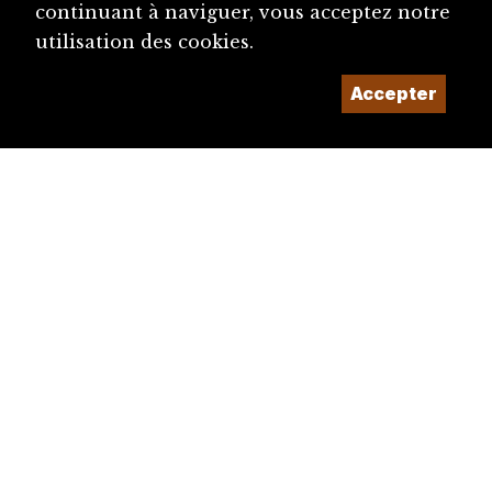
continuant à naviguer, vous acceptez notre
Grand Conseil bernois
utilisation des cookies.
Guerre du lait, Bienne (1930-1933)
Accepter
Longines
Musée jurassien d'art et d'histoire (MJAH), ...
Juragai, association LGBTIQ* de l’arc juras...
Boillat SA
Presse (canton du Jura)