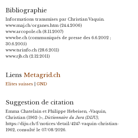
Bibliographie
Informations transmises par Christian Vaquin.
www.maj.ch/organes.htm (24.4.2006)
www.arcopole.ch (8.11.2007)
www.be.ch (communiqués de presse des 6.6.2002 ;
30.6.2005)
www.tsrinfo.ch (28.6.2011)
www.rjb.ch (2.12.2011)
Liens
Metagrid.ch
Elites suisses
|
GND
Suggestion de citation
Emma Chatelain et Philippe Hebeisen, «Vaquin,
Christian (1962-)»,
Dictionnaire du Jura (DIJU)
,
https://diju.ch/f/notices/detail/4247-vaquin-christian-
1962, consulté le 07/08/2026.