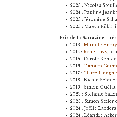
2023 : Nicolas Steul
2024 : Pauline Jeanb
2025 : Jéromine Scha
2025 : Maeva Rübli, i
Prix de la Sarrazine – ré
2013 :
Mireille Henr
2014 :
René Lovy
, ar
2015 : Carole Kohler,
2016 :
Damien Com
2017 :
Claire Liengm
2018 : Nicole Schmoel
2019 : Simon Guélat,
2023 : Stefanie Salzm
2023 : Simon Seiler 
2024 : Joëlle Laedera
2024 : Léandre Acker