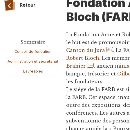
Fondation 
Retour
Bloch (FAR
La Fondation Anne et Rob
Sommaire
le but est de promouvoir 
Canton du Jura
. La F
dhs
Conseil de fondation
Robert Bloch
. Les membr
Administration et secrétariat
Brahier
, ancien
minis
dhs
Lauréat-es
banque, trésorier et
Gilbe
les fondateurs.
Le siège de la FARB est s
la FARB. Cet espace, inau
outre des expositions, de
conférences. Les autres a
subventionne des personn
chaque année la « Bourse