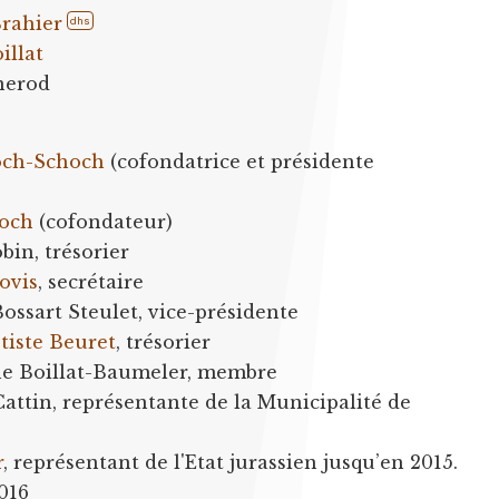
rahier
dhs
illat
rnerod
och-Schoch
(cofondatrice et présidente
loch
(cofondateur)
obin, trésorier
ovis
, secrétaire
ossart Steulet, vice-présidente
tiste Beuret
, trésorier
ine Boillat-Baumeler, membre
 Cattin, représentante de la Municipalité de
r
, représentant de l'Etat jurassien jusqu’en 2015.
016