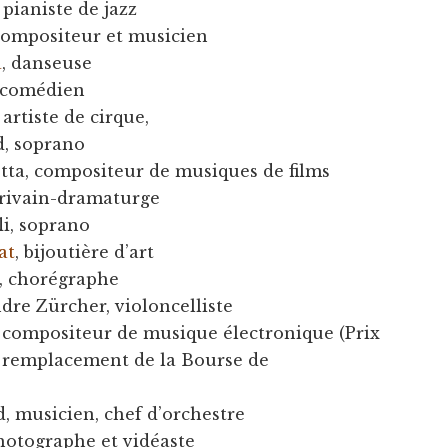
 pianiste de jazz
 compositeur et musicien
a
, danseuse
, comédien
 artiste de cirque,
d, soprano
tta, compositeur de musiques de films
crivain-dramaturge
li, soprano
at
, bijoutière d’art
, chorégraphe
dre Zürcher, violoncelliste
, compositeur de musique électronique (Prix
en remplacement de la Bourse de
d, musicien, chef d’orchestre
photographe et vidéaste