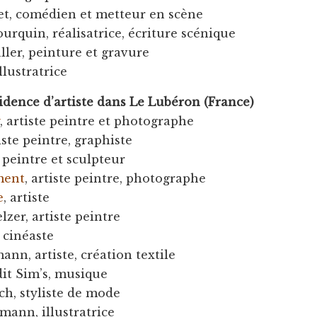
let, comédien et metteur en scène
ourquin, réalisatrice, écriture scénique
ller, peinture et gravure
llustratrice
sidence d’artiste dans Le Lubéron (France)
y
, artiste peintre et photographe
tiste peintre, graphiste
 peintre et sculpteur
ment
, artiste peintre, photographe
e
, artiste
zer, artiste peintre
 cinéaste
ann, artiste, création textile
dit Sim’s, musique
ch, styliste de mode
mann, illustratrice