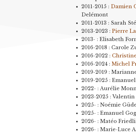
2011-2015 :
Damien 
Delémont
2011-2013 : Sarah St
2013-2023 :
Pierre L
2013- : Elisabeth F
2016-2018 : Carole Z
2016-2022 :
Christin
2016-2024 :
Michel P
2019-2019 : Marianne
2019-2025 : Emanuel 
2022- : Aurélie Mon
2023-2025 : Valentin
2025- : Noémie Güd
2025- : Emanuel Go
2026- : Matéo Friedli
2026- : Marie-Luce A