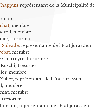
Chappuis
représentant de la Municipalité de
ékoffer
achat
, membre
ornerod, membre
uber, trésorière
e Salvadé
, représentante de l’Etat jurassien
robst
, membre
 Charreyre, trésorière
Roschi, trésorier
nier, membre
 Zuber, représentant de l’Etat jurassien
el, membre
gniat, membre
, trésorier
llimann, représentante de l’Etat jurassien