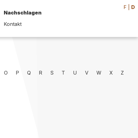
F
|
D
Nachschlagen
Kontakt
O
P
Q
R
S
T
U
V
W
X
Z