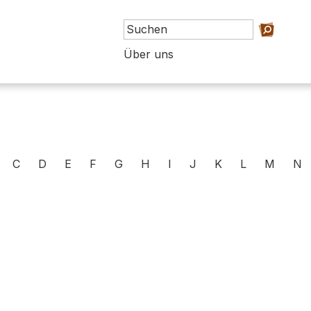
Über uns
C
D
E
F
G
H
I
J
K
L
M
N