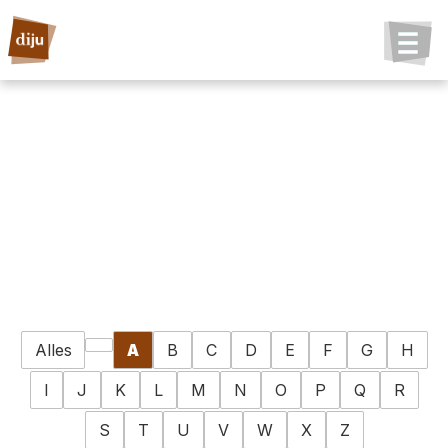
Alles
A
B
C
D
E
F
G
H
I
J
K
L
M
N
O
P
Q
R
S
T
U
V
W
X
Z