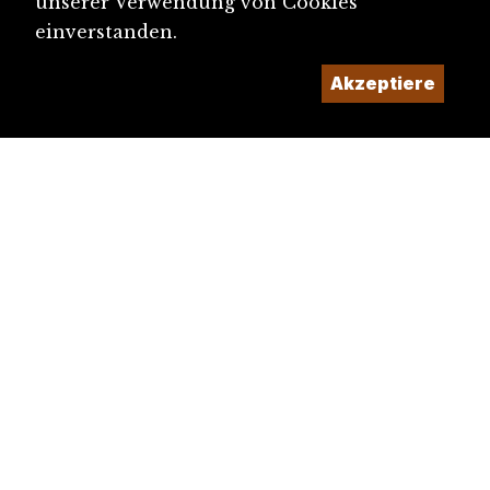
unserer Verwendung von Cookies
einverstanden.
Akzeptiere
diju@diju.ch
Artikel einreichen
Ein Projekt der