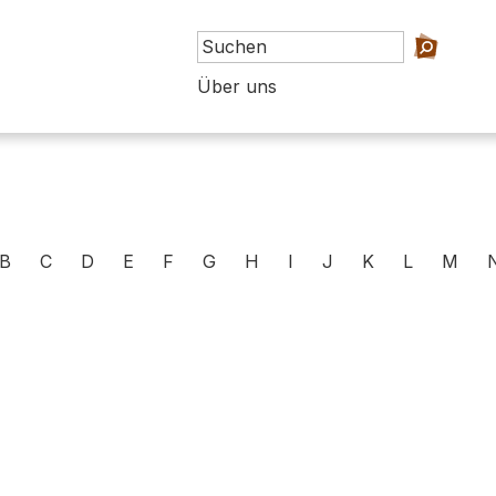
Über uns
B
C
D
E
F
G
H
I
J
K
L
M