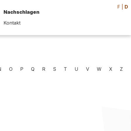
F
|
D
Nachschlagen
Kontakt
N
O
P
Q
R
S
T
U
V
W
X
Z