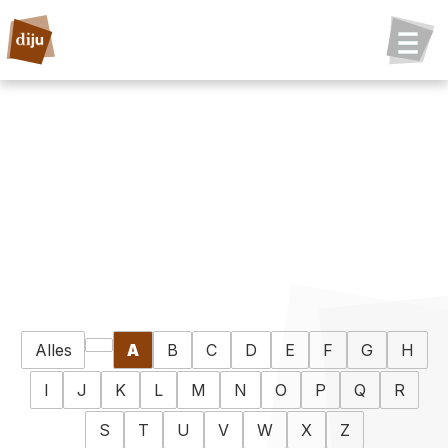
Alles
A
B
C
D
E
F
G
H
I
J
K
L
M
N
O
P
Q
R
S
T
U
V
W
X
Z