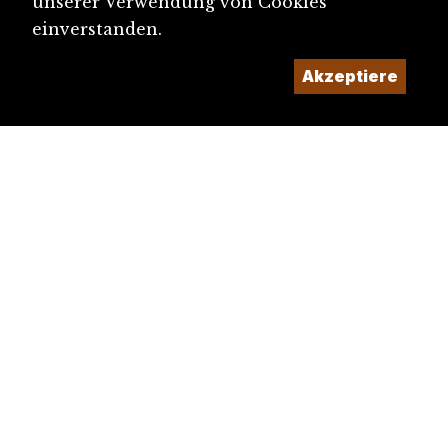
unserer Verwendung von Cookies
einverstanden.
Akzeptiere
diju@diju.ch
Artikel einreichen
Ein Projekt der