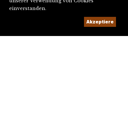
unserer Verwendung von Cookies
einverstanden.
Akzeptiere
diju@diju.ch
Artikel einreichen
Ein Projekt der