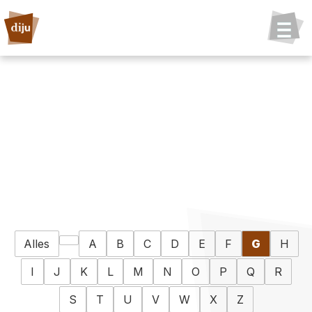
Alles
A
B
C
D
E
F
G
H
I
J
K
L
M
N
O
P
Q
R
S
T
U
V
W
X
Z