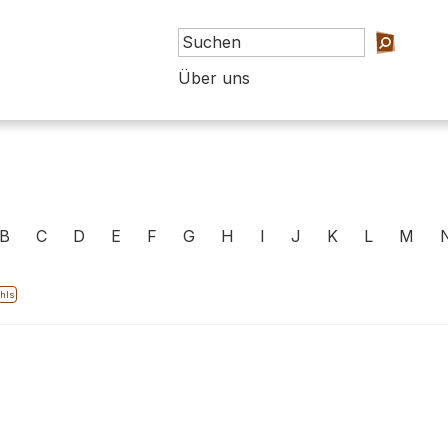
Über uns
B
C
D
E
F
G
H
I
J
K
L
M
hls