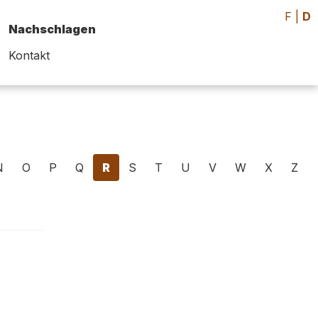
F
|
D
Nachschlagen
Kontakt
N
O
P
Q
R
S
T
U
V
W
X
Z