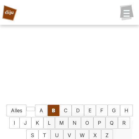
Alles
A
B
C
D
E
F
G
H
I
J
K
L
M
N
O
P
Q
R
S
T
U
V
W
X
Z