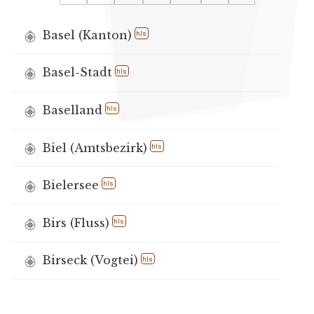
Basel (Kanton)
hls
Basel-Stadt
hls
Baselland
hls
Biel (Amtsbezirk)
hls
Bielersee
hls
Birs (Fluss)
hls
Birseck (Vogtei)
hls