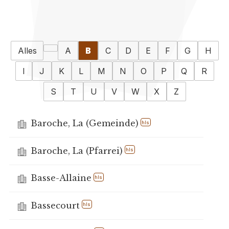
Alles
A
B
C
D
E
F
G
H
I
J
K
L
M
N
O
P
Q
R
S
T
U
V
W
X
Z
Baroche, La (Gemeinde)
hls
Baroche, La (Pfarrei)
hls
Basse-Allaine
hls
Bassecourt
hls