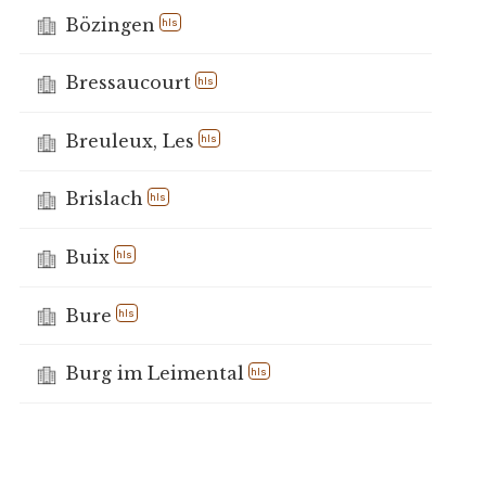
Bözingen
hls
Bressaucourt
hls
Breuleux, Les
hls
Brislach
hls
Buix
hls
Bure
hls
Burg im Leimental
hls