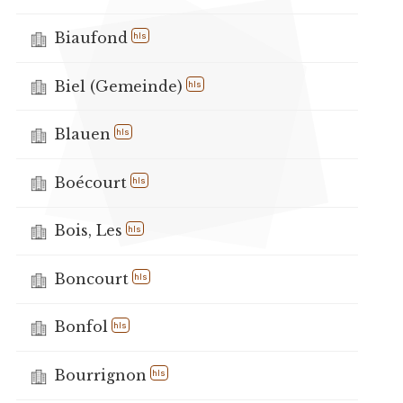
Biaufond
hls
Biel (Gemeinde)
hls
Blauen
hls
Boécourt
hls
Bois, Les
hls
Boncourt
hls
Bonfol
hls
Bourrignon
hls