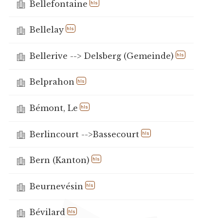
Bellefontaine
hls
Bellelay
hls
Bellerive --> Delsberg (Gemeinde)
hls
Belprahon
hls
Bémont, Le
hls
Berlincourt -->Bassecourt
hls
Bern (Kanton)
hls
Beurnevésin
hls
Bévilard
hls