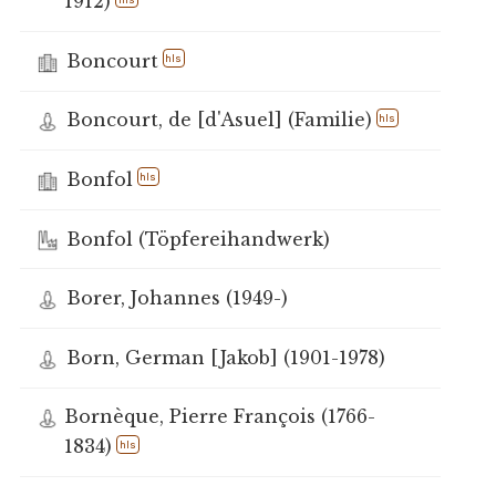
1912)
Boncourt
hls
Boncourt, de [d'Asuel] (Familie)
hls
Bonfol
hls
Bonfol (Töpfereihandwerk)
Borer, Johannes (1949-)
Born, German [Jakob] (1901-1978)
Bornèque, Pierre François (1766-
1834)
hls