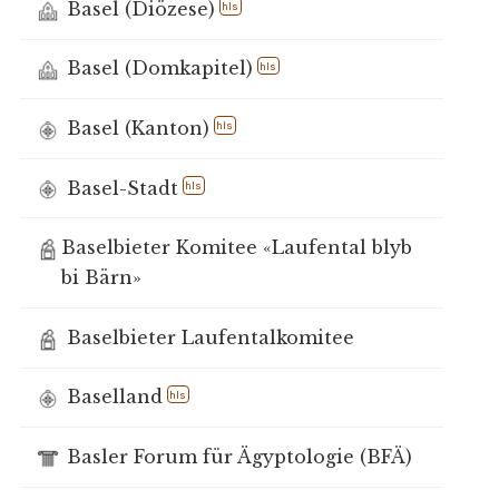
Basel (Diözese)
hls
Basel (Domkapitel)
hls
Basel (Kanton)
hls
Basel-Stadt
hls
Baselbieter Komitee «Laufental blyb
bi Bärn»
Baselbieter Laufentalkomitee
Baselland
hls
Basler Forum für Ägyptologie (BFÄ)