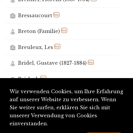
Bressaucourt
hls
Breton (Familie)
hls
Breuleux, Les
hls
Bridel, Gustave (1827-1884)
hls
Brislach
hls
Wir verwenden Cookies, um Ihre Erfahrung
Brodhag, Jean-Jacques (1752-1820)
hls
auf unserer Website zu verbessern. Wenn
Sie weiter surfen, erklären Sie sich mit
Bronzezeit, Eisenzeit (Archäologie)
unserer Verwendung von Cookies
einverstanden.
Broquet, Louis (1888-1954)
hls