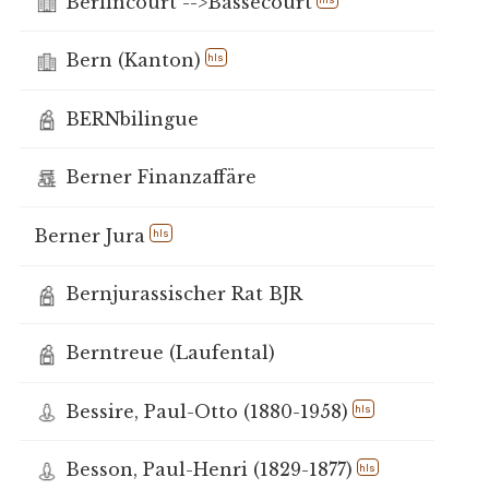
Berlincourt -->Bassecourt
Bern (Kanton)
hls
BERNbilingue
Berner Finanzaffäre
Berner Jura
hls
Bernjurassischer Rat BJR
Berntreue (Laufental)
Bessire, Paul-Otto (1880-1958)
hls
Besson, Paul-Henri (1829-1877)
hls