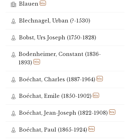
Blauen
hls
Blechnagel, Urban (?-1530)
Bobst, Urs Joseph (1750-1828)
Bodenheimer, Constant (1836-
1893)
hls
Boéchat, Charles (1887-1964)
hls
Boéchat, Emile (1850-1902)
hls
Boéchat, Jean-Joseph (1822-1908)
hls
Boéchat, Paul (1865-1924)
hls