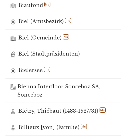
Biaufond
hls
Biel (Amtsbezirk)
hls
Biel (Gemeinde)
hls
Biel (Stadtpräsidenten)
Bielersee
hls
Bienna Interfloor Sonceboz SA,
Sonceboz
Biétry, Thiébaut (1483-1527/31)
hls
Billieux [von] (Familie)
hls