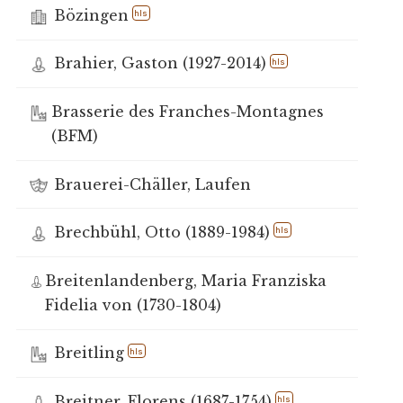
Bözingen
hls
Brahier, Gaston (1927-2014)
hls
Brasserie des Franches-Montagnes
(BFM)
Brauerei-Chäller, Laufen
Brechbühl, Otto (1889-1984)
hls
Breitenlandenberg, Maria Franziska
Fidelia von (1730-1804)
Breitling
hls
Breitner, Florens (1687-1754)
hls