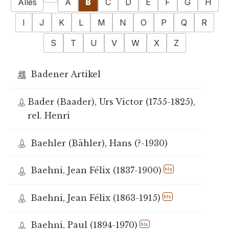
Alles
A
B
C
D
E
F
G
H
I
J
K
L
M
N
O
P
Q
R
S
T
U
V
W
X
Z
Badener Artikel
Bader (Baader), Urs Victor (1755-1825),
rel. Henri
Baehler (Bähler), Hans (?-1930)
Baehni, Jean Félix (1837-1900)
hls
Baehni, Jean Félix (1863-1915)
hls
Baehni, Paul (1894-1970)
hls