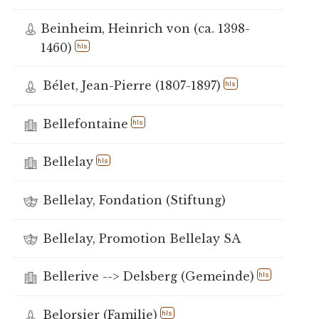
Beinheim, Heinrich von (ca. 1398-
1460)
hls
Bélet, Jean-Pierre (1807-1897)
hls
Bellefontaine
hls
Bellelay
hls
Bellelay, Fondation (Stiftung)
Bellelay, Promotion Bellelay SA
Bellerive --> Delsberg (Gemeinde)
hls
Belorsier (Familie)
hls