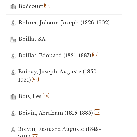
Boécourt
hls
Bohrer, Johann-Joseph (1826-1902)
Boillat SA
Boillat, Edouard (1821-1887)
hls
Boinay, Joseph-Auguste (1850-
1931)
hls
Bois, Les
hls
Boivin, Abraham (1815-1885)
hls
Boivin, Edouard Auguste (1849-
hls