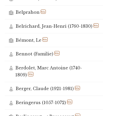
Belprahon
hls
Belrichard, Jean-Henri (1760-1830)
hls
Bémont, Le
hls
Bennot (Familie)
hls
Berdolet, Marc Antoine (1740-
1809)
hls
Berger, Claude (1921-1981)
hls
Beringerus (1057-1072)
hls
hls