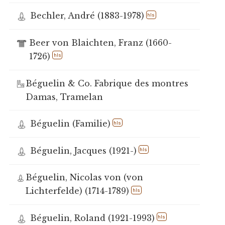
Bechler, André (1883-1978)
hls
Beer von Blaichten, Franz (1660-
1726)
hls
Béguelin & Co. Fabrique des montres
Damas, Tramelan
Béguelin (Familie)
hls
Béguelin, Jacques (1921-)
hls
Béguelin, Nicolas von (von
Lichterfelde) (1714-1789)
hls
Béguelin, Roland (1921-1993)
hls