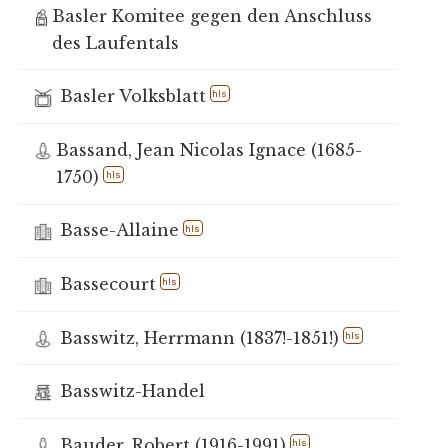
Basler Komitee gegen den Anschluss
des Laufentals
Basler Volksblatt
hls
Bassand, Jean Nicolas Ignace (1685-
1750)
hls
Basse-Allaine
hls
Bassecourt
hls
Basswitz, Herrmann (1837!-1851!)
hls
Basswitz-Handel
Bauder, Robert (1916-1991)
hls