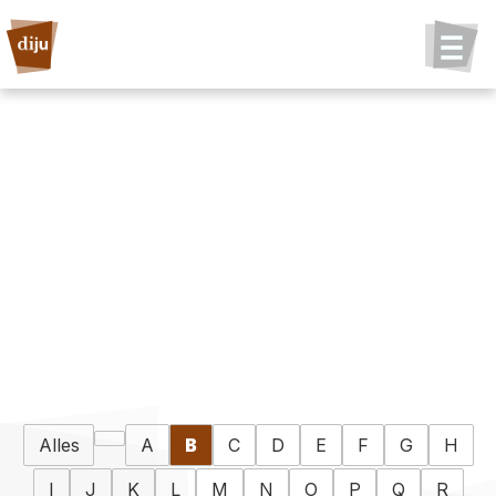
Alles
A
B
C
D
E
F
G
H
I
J
K
L
M
N
O
P
Q
R