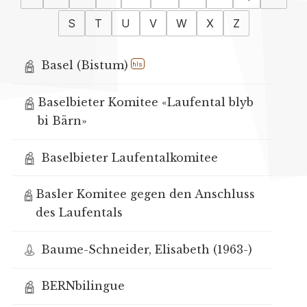
S
T
U
V
W
X
Z
Basel (Bistum)
hls
Baselbieter Komitee «Laufental blyb
bi Bärn»
Baselbieter Laufentalkomitee
Basler Komitee gegen den Anschluss
des Laufentals
Baume-Schneider, Elisabeth (1963-)
BERNbilingue