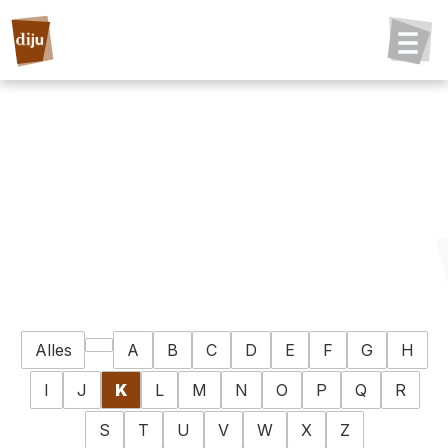
Alles
A
B
C
D
E
F
G
H
I
J
K
L
M
N
O
P
Q
R
S
T
U
V
W
X
Z