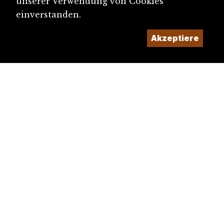
unserer Verwendung von Cookies
einverstanden.
Akzeptiere
diju@diju.ch
Artikel einreichen
Ein Projekt der