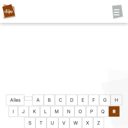
Alles
A
B
C
D
E
F
G
H
I
J
K
L
M
N
O
P
Q
R
S
T
U
V
W
X
Z