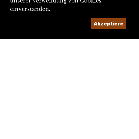
unserer Verwendung von Cookies
einverstanden.
Akzeptiere
diju@diju.ch
Artikel einreichen
Ein Projekt der