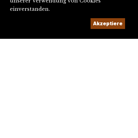
unserer Verwendung von Cookies
einverstanden.
Akzeptiere
diju@diju.ch
Artikel einreichen
Ein Projekt der