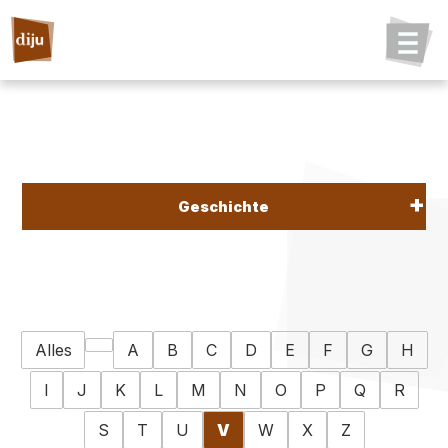
Geschichte
Alles
A
B
C
D
E
F
G
H
I
J
K
L
M
N
O
P
Q
R
S
T
U
V
W
X
Z