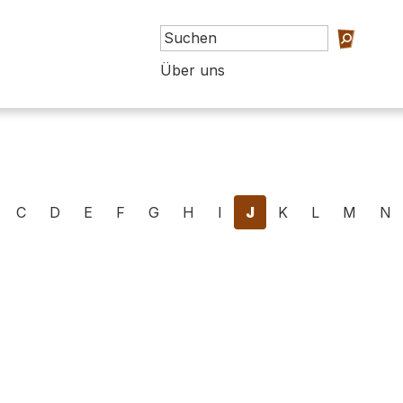
Über uns
C
D
E
F
G
H
I
J
K
L
M
N