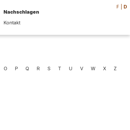
F
|
D
Nachschlagen
Kontakt
O
P
Q
R
S
T
U
V
W
X
Z