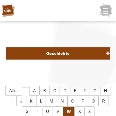
Geschichte
Alles
A
B
C
D
E
F
G
H
I
J
K
L
M
N
O
P
Q
R
S
T
U
V
W
X
Z