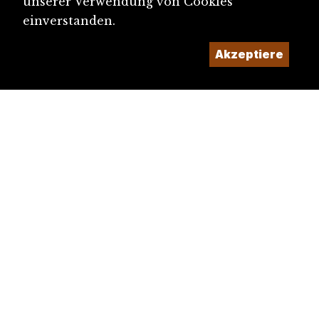
unserer Verwendung von Cookies
einverstanden.
Akzeptiere
diju@diju.ch
Artikel einreichen
Ein Projekt der