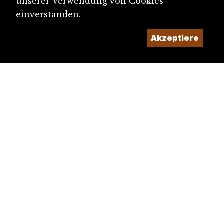
unserer Verwendung von Cookies
einverstanden.
Akzeptiere
diju@diju.ch
Artikel einreichen
Ein Projekt der