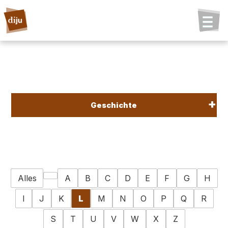
Geschichte
Alles
A
B
C
D
E
F
G
H
I
J
K
L
M
N
O
P
Q
R
S
T
U
V
W
X
Z