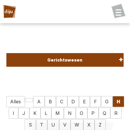
Gerichtswesen
Alles
A
B
C
D
E
F
G
H
I
J
K
L
M
N
O
P
Q
R
S
T
U
V
W
X
Z