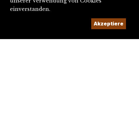
unserer Verwendung von Cookies
einverstanden.
Akzeptiere
diju@diju.ch
Artikel einreichen
Ein Projekt der