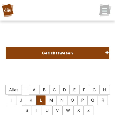
Gerichtswesen
Alles
A
B
C
D
E
F
G
H
I
J
K
L
M
N
O
P
Q
R
S
T
U
V
W
X
Z