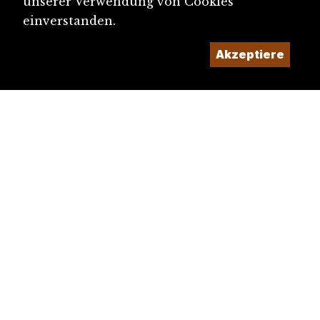
unserer Verwendung von Cookies
einverstanden.
Akzeptiere
diju@diju.ch
Artikel einreichen
Ein Projekt der