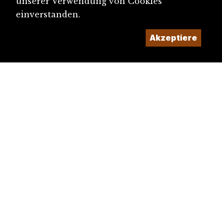
unserer Verwendung von Cookies
einverstanden.
Akzeptiere
diju@diju.ch
Artikel einreichen
Ein Projekt der