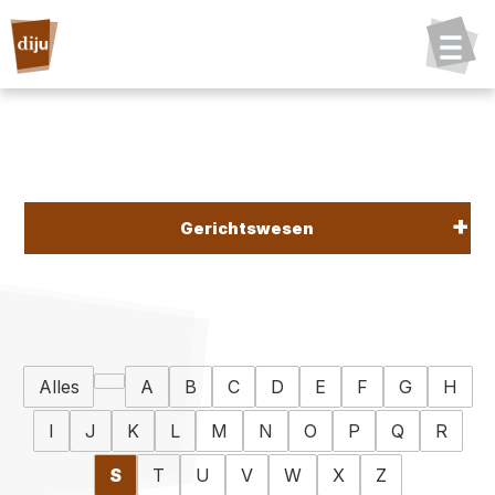
Gerichtswesen
Alles
A
B
C
D
E
F
G
H
I
J
K
L
M
N
O
P
Q
R
S
T
U
V
W
X
Z