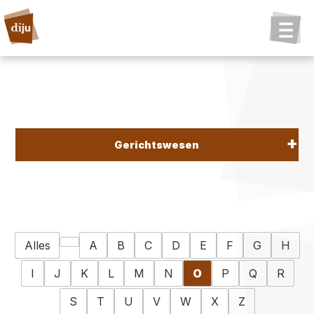
Gerichtswesen
Alles
A
B
C
D
E
F
G
H
I
J
K
L
M
N
O
P
Q
R
S
T
U
V
W
X
Z