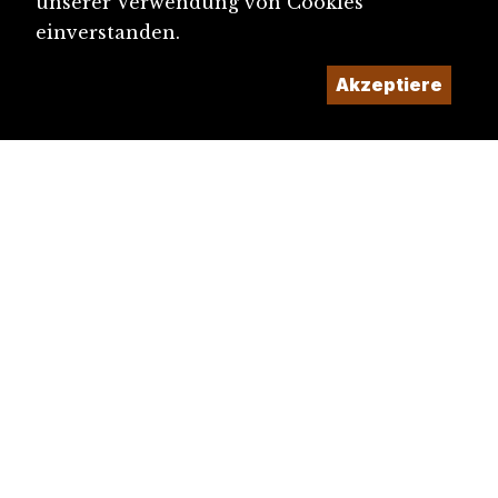
unserer Verwendung von Cookies
einverstanden.
Akzeptiere
diju@diju.ch
Artikel einreichen
Ein Projekt der