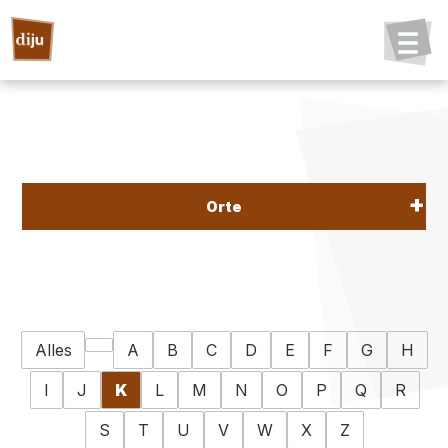
Orte
Alles
A
B
C
D
E
F
G
H
I
J
K
L
M
N
O
P
Q
R
S
T
U
V
W
X
Z