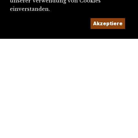
unserer Verwendung von Cookies
einverstanden.
Akzeptiere
diju@diju.ch
Artikel einreichen
Ein Projekt der