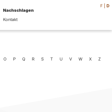
F
|
D
Nachschlagen
Kontakt
O
P
Q
R
S
T
U
V
W
X
Z