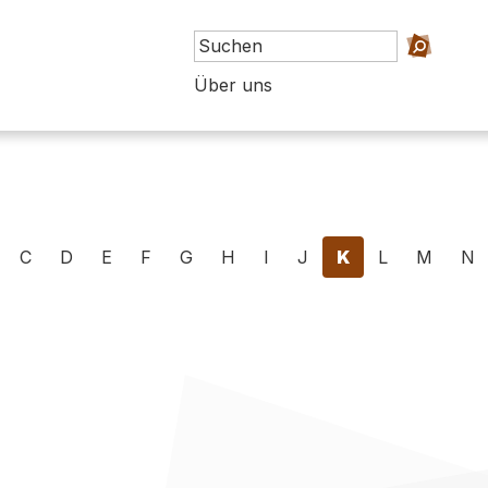
Über uns
C
D
E
F
G
H
I
J
K
L
M
N