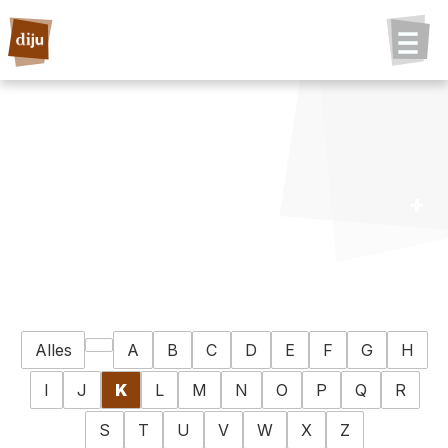
Alles
A
B
C
D
E
F
G
H
I
J
K
L
M
N
O
P
Q
R
S
T
U
V
W
X
Z