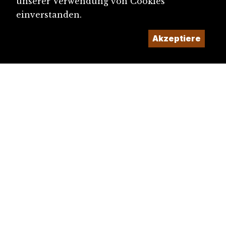
unserer Verwendung von Cookies
einverstanden.
Akzeptiere
diju@diju.ch
Artikel einreichen
Ein Projekt der