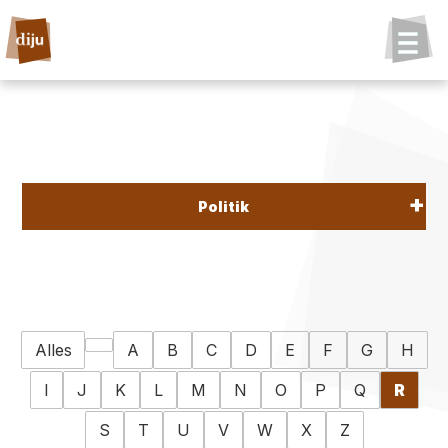
Politik
Alles
A
B
C
D
E
F
G
H
I
J
K
L
M
N
O
P
Q
R
S
T
U
V
W
X
Z