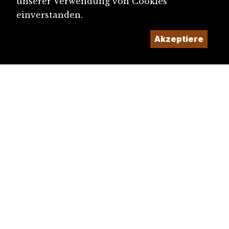
unserer Verwendung von Cookies
einverstanden.
Akzeptiere
diju@diju.ch
Artikel einreichen
Ein Projekt der