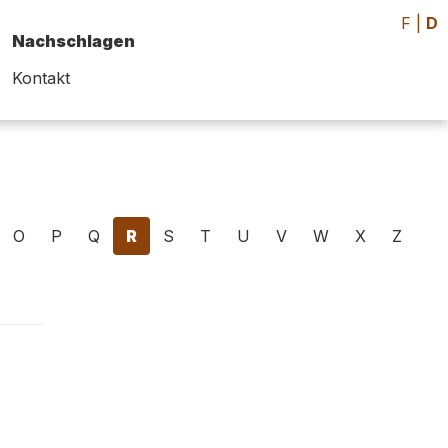
F
|
D
Nachschlagen
Kontakt
O
P
Q
R
S
T
U
V
W
X
Z