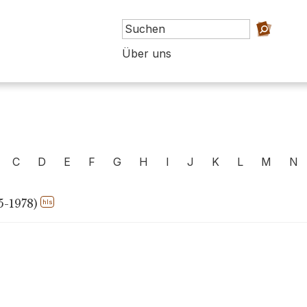
Über uns
C
D
E
F
G
H
I
J
K
L
M
N
5-1978)
hls