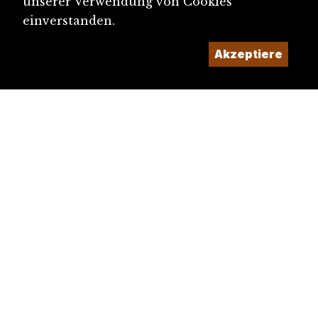
unserer Verwendung von Cookies
einverstanden.
Akzeptiere
diju@diju.ch
Artikel einreichen
Ein Projekt der