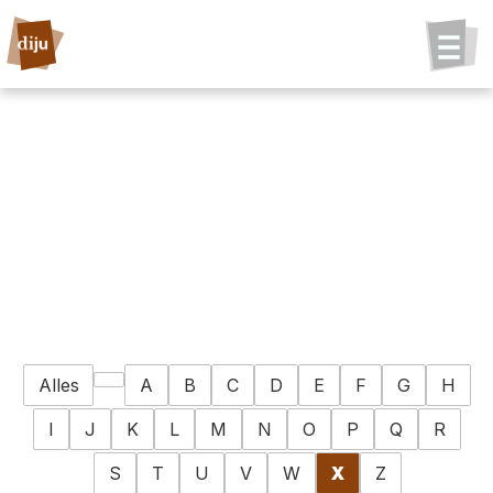
Alles
A
B
C
D
E
F
G
H
I
J
K
L
M
N
O
P
Q
R
S
T
U
V
W
X
Z