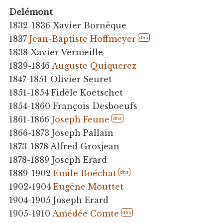
Delémont
1832-1836 Xavier Bornèque
1837
Jean-Baptiste Hoffmeyer
dhs
1838 Xavier Vermeille
1839-1846
Auguste Quiquerez
1847-1851 Olivier Seuret
1851-1854 Fidèle Koetschet
1854-1860 François Desboeufs
1861-1866
Joseph Feune
dhs
1866-1873 Joseph Pallain
1873-1878 Alfred Grosjean
1878-1889 Joseph Erard
1889-1902
Emile Boéchat
dhs
1902-1904
Eugène Mouttet
1904-1905 Joseph Erard
1905-1910
Amédée Comte
dhs