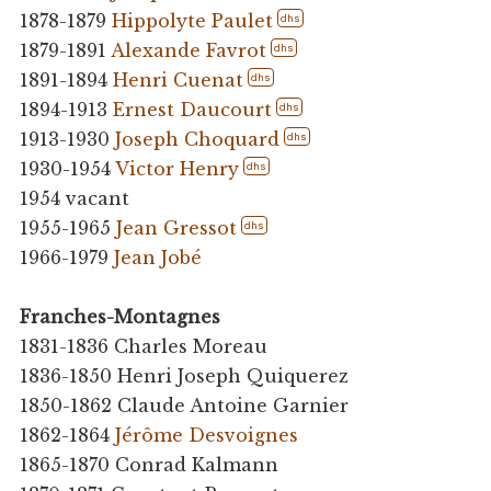
1878-1879
Hippolyte Paulet
dhs
1879-1891
Alexande Favrot
dhs
1891-1894
Henri Cuenat
dhs
1894-1913
Ernest Daucourt
dhs
1913-1930
Joseph Choquard
dhs
1930-1954
Victor Henry
dhs
1954 vacant
1955-1965
Jean Gressot
dhs
1966-1979
Jean Jobé
Franches-Montagnes
1831-1836 Charles Moreau
1836-1850 Henri Joseph Quiquerez
1850-1862 Claude Antoine Garnier
1862-1864
Jérôme Desvoignes
1865-1870 Conrad Kalmann