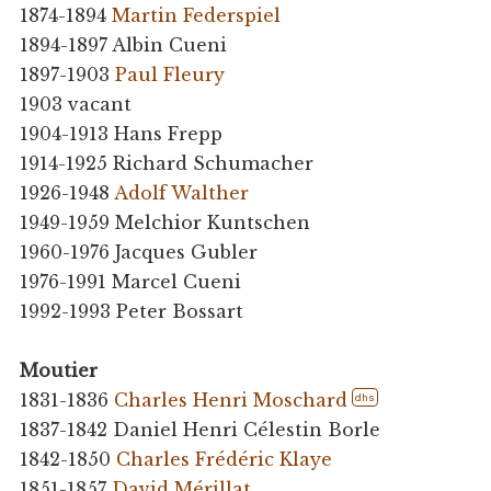
1874-1894
Martin Federspiel
1894-1897 Albin Cueni
1897-1903
Paul Fleury
1903 vacant
1904-1913 Hans Frepp
1914-1925 Richard Schumacher
1926-1948
Adolf Walther
1949-1959 Melchior Kuntschen
1960-1976 Jacques Gubler
1976-1991 Marcel Cueni
1992-1993 Peter Bossart
Moutier
1831-1836
Charles Henri Moschard
dhs
1837-1842 Daniel Henri Célestin Borle
1842-1850
Charles Frédéric Klaye
1851-1857
David Mérillat