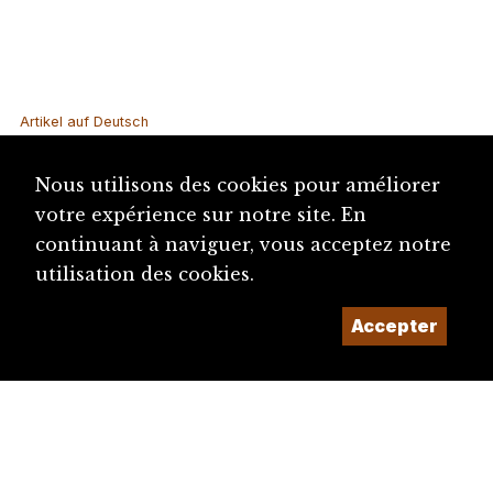
Artikel auf Deutsch
Catégorie
Nous utilisons des cookies pour améliorer
votre expérience sur notre site. En
Politique
continuant à naviguer, vous acceptez notre
utilisation des cookies.
Notices similaires
Accepter
Députés du Jura bernois et de Laufon au Gra...
Député(e)s au Parlement jurassien (dès 197...
Presse (canton du Jura)
Xainctonge, Anne de (1567-1621)
Secret, Le