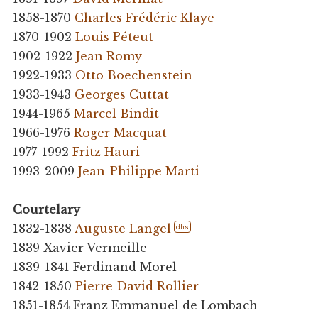
1858-1870
Charles Frédéric Klaye
1870-1902
Louis Péteut
1902-1922
Jean Romy
1922-1933
Otto Boechenstein
1933-1943
Georges Cuttat
1944-1965
Marcel Bindit
1966-1976
Roger Macquat
1977-1992
Fritz Hauri
1993-2009
Jean-Philippe Marti
Courtelary
1832-1838
Auguste Langel
dhs
1839 Xavier Vermeille
1839-1841 Ferdinand Morel
1842-1850
Pierre David Rollier
1851-1854 Franz Emmanuel de Lombach