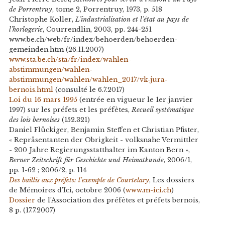
de Porrentruy
, tome 2, Porrentruy, 1973, p. 518
Christophe Koller,
L’industrialisation et l’état au pays de
l’horlogerie
, Courrendlin, 2003, pp. 244-251
www.be.ch/web/fr/index/behoerden/behoerden-
gemeinden.htm
(26.11.2007)
www.sta.be.ch/sta/fr/index/wahlen-
abstimmungen/wahlen-
abstimmungen/wahlen/wahlen_2017/vk-jura-
bernois.html
(consulté le 6.7.2017)
Loi du 16 mars 1995
(entrée en vigueur le 1er janvier
1997) sur les préfets et les préfètes,
Recueil systématique
des lois bernoises
(152.321)
Daniel Flückiger, Benjamin Steffen et Christian Pfister,
« Repräsentanten der Obrigkeit - volksnahe Vermittler
- 200 Jahre Regierungsstatthalter im Kanton Bern »,
Berner Zeitschrift für Geschichte und Heimatkunde
, 2006/1,
pp. 1-62 ; 2006/2, p. 114
Des baillis aux préfets: l'exemple de Courtelary
, Les dossiers
de Mémoires d’Ici, octobre 2006 (
www.m-ici.ch
)
Dossier
de l’Association des préfètes et préfets bernois,
8 p. (17.7.2007)