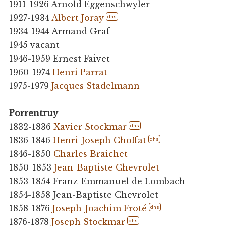
1911-1926 Arnold Eggenschwyler
1927-1934
Albert Joray
dhs
1934-1944 Armand Graf
1945 vacant
1946-1959 Ernest Faivet
1960-1974
Henri Parrat
1975-1979
Jacques Stadelmann
Porrentruy
1832-1836
Xavier Stockmar
dhs
1836-1846
Henri-Joseph Choffat
dhs
1846-1850
Charles Braichet
1850-1853
Jean-Baptiste Chevrolet
1853-1854 Franz-Emmanuel de Lombach
1854-1858 Jean-Baptiste Chevrolet
1858-1876
Joseph-Joachim Froté
dhs
1876-1878
Joseph Stockmar
dhs