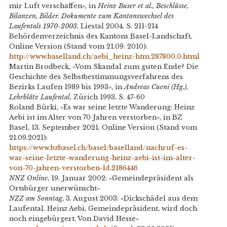
mir Luft verschaffen», in
Heinz Buser et al., Beschlüsse,
Bilanzen, Bilder. Dokumente zum Kantonswechsel des
Laufentals 1970-2003
, Liestal 2004, S. 211-214
Behördenverzeichnis des Kantons Basel-Landschaft,
Online Version (Stand vom 21.09. 2010):
http://www.baselland.ch/aebi_heinz-htm.287800.0.html
Martin Brodbeck, «Vom Skandal zum guten Ende? Die
Geschichte des Selbstbestimmungsverfahrens des
Bezirks Laufen 1989 bis 1993», in
Andreas Cueni (Hg.),
Lehrblätz Laufental
, Zürich 1993, S. 47-60
Roland Bürki, «Es war seine letzte Wanderung: Heinz
Aebi ist im Alter von 70 Jahren verstorben», in BZ
Basel, 13. September 2021, Online Version (Stand vom
21.09.2021):
https://www.bzbasel.ch/basel/baselland/nachruf-es-
war-seine-letzte-wanderung-heinz-aebi-ist-im-alter-
von-70-jahren-verstorben-ld.2186446
NNZ Online
, 19. Januar 2002: «Gemeindepräsident als
Ortsbürger unerwünscht»
NZZ am Sonntag
, 3. August 2003: «Dickschädel aus dem
Laufental. Heinz Aebi, Gemeindepräsident, wird doch
noch eingebürgert. Von David Hesse»