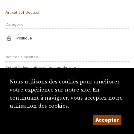
Artikel auf Deutsch
Catégorie
Politique
Notices similaires
Autorités judiciaires du canton du Jura
Autorités judiciaires du canton de Berne
Nous utilisons des cookies pour améliorer
Tribunal administratif du canton de Berne
votre expérience sur notre site. En
Alliance jurassienne (AJU)
continuant à naviguer, vous acceptez notre
utilisation des cookies.
Banque cantonale bernoise (BCBE)
Etats de l'Evêché
Accepter
Brasserie des Franches-Montagnes (BFM)