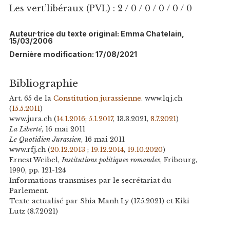
Les vert’libéraux (PVL) : 2 / 0 / 0 / 0 / 0 / 0
Auteur·trice du texte original: Emma Chatelain,
15/03/2006
Dernière modification: 17/08/2021
Bibliographie
Art. 65 de la
Constitution jurassienne
. www.lqj.ch
(
15.5.2011
)
www.jura.ch (
14.1.2016
;
5.1.2017
, 13.3.2021,
8.7.2021
)
La Liberté
, 16 mai 2011
Le Quotidien Jurassien
, 16 mai 2011
www.rfj.ch (
20.12.2013
;
19.12.2014
,
19.10.2020
)
Ernest Weibel,
Institutions politiques romandes
, Fribourg,
1990, pp. 121-124
Informations transmises par le secrétariat du
Parlement.
Texte actualisé par Shia Manh Ly (17.5.2021) et Kiki
Lutz (8.7.2021)