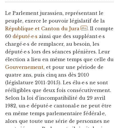
Le Parlement jurassien, représentant le
peuple, exerce le pouvoir législatif de la
République et Canton du Jura
. Il compte
dhs
60
député·e·s
ainsi que des suppléant·e·s
chargé·e·s de remplacer, au besoin, les
député·e·s lors des séances plénières. Leur
élection a lieu en même temps que celle du
Gouvernement
, et pour une période de
quatre ans, puis cinq ans dès 2010
(législature 2011-2015). Les élu·e·s ne sont
rééligibles que deux fois consécutivement.
Selon la loi d’incompatibilité du 29 avril
1982, un·e député·e cantonal·e ne peut être
en même temps parlementaire fédéral·e,
alors que toute une série de personnes ne