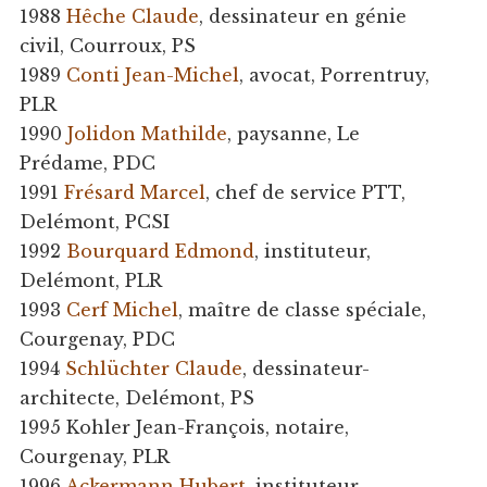
1988
Hêche Claude
, dessinateur en génie
civil, Courroux, PS
1989
Conti Jean-Michel
, avocat, Porrentruy,
PLR
1990
Jolidon Mathilde
, paysanne, Le
Prédame, PDC
1991
Frésard Marcel
, chef de service PTT,
Delémont, PCSI
1992
Bourquard Edmond
, instituteur,
Delémont, PLR
1993
Cerf Michel
, maître de classe spéciale,
Courgenay, PDC
1994
Schlüchter Claude
, dessinateur-
architecte, Delémont, PS
1995 Kohler Jean-François, notaire,
Courgenay, PLR
1996
Ackermann Hubert
, instituteur,