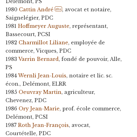
Delémont, PS
1980
Cattin André
, avocat et notaire,
dhs
Saignelégier, PDC
1981
Hoffmeyer Auguste
, représentant,
Bassecourt, PCSI
1982
Charmillot Liliane
, employée de
commerce, Vicques, PDC
1983
Varrin Bernard
, fondé de pouvoir, Alle,
PS
1984
Wernli Jean-Louis
, notaire et lic. sc.
écon., Delémont, ELRR
1985
Oeuvray Martin
, agriculteur,
Chevenez, PDC
1986
Ory Jean-Marie
, prof. école commerce,
Delémont, PCSI
1987
Roth Jean-François
, avocat,
Courtételle, PDC