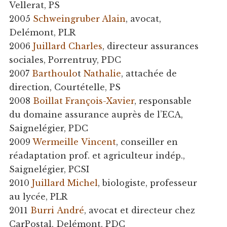
Vellerat, PS
2005
Schweingruber Alain
, avocat,
Delémont, PLR
2006
Juillard Charles
, directeur assurances
sociales, Porrentruy, PDC
2007
Barthoulo
t
Nathalie
, attachée de
direction, Courtételle, PS
2008
Boillat
François-Xavier
, responsable
du domaine assurance auprès de l’ECA,
Saignelégier, PDC
2009
Wermeille
Vincent
, conseiller en
réadaptation prof. et agriculteur indép.,
Saignelégier, PCSI
2010
Juillard
Michel
, biologiste, professeur
au lycée, PLR
2011
Burri
André
, avocat et directeur chez
CarPostal, Delémont, PDC