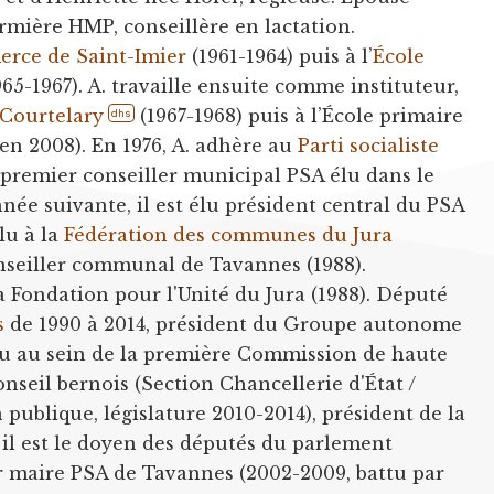
irmière HMP, conseillère en lactation.
erce de Saint-Imier
(1961-1964) puis à l’
École
65-1967). A. travaille ensuite comme instituteur,
Courtelary
(1967-1968) puis à l’École primaire
dhs
 en 2008). En 1976, A. adhère au
Parti socialiste
e premier conseiller municipal PSA élu dans le
année suivante, il est élu président central du PSA
lu à la
Fédération des communes du Jura
nseiller communal de Tavannes (1988).
a Fondation pour l'Unité du Jura (1988). Député
s
de 1990 à 2014, président du Groupe autonome
lu au sein de la première Commission de haute
seil bernois (Section Chancellerie d'État /
n publique, législature 2010-2014), président de la
 il est le doyen des députés du parlement
r maire PSA de Tavannes (2002-2009, battu par