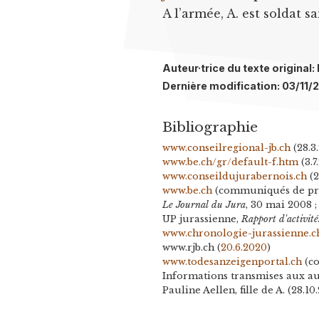
A l’armée, A. est soldat s
Auteur·trice du texte origina
Dernière modification: 03/11/
Bibliographie
www.conseilregional-jb.ch
(28.3
www.be.ch/gr/default-f.htm
(3.7
www.conseildujurabernois.ch
(2
www.be.ch
(communiqués de pr
Le Journal du Jura
, 30 mai 2008 ;
UP jurassienne,
Rapport d'activité
www.chronologie-jurassienne.c
www.rjb.ch (
20.6.2020
)
www.todesanzeigenportal.ch
(co
Informations transmises aux aut
Pauline Aellen, fille de A. (28.10