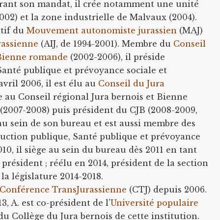
urant son mandat, il crée notamment une unité
2002) et la zone industrielle de Malvaux (2004).
tif du
Mouvement autonomiste jurassien
(MAJ)
rassienne
(AIJ, de 1994-2001). Membre du
Conseil
t Bienne romande
(2002-2006), il préside
anté publique et prévoyance sociale et
vril 2006, il est élu au
Conseil du Jura
e au Conseil régional Jura bernois et Bienne
(2007-2008) puis président du CJB (2008-2009,
 au sein de son bureau et est aussi membre des
truction publique, Santé publique et prévoyance
010, il siège au sein du bureau dès 2011 en tant
résident ; réélu en 2014, président de la section
la législature 2014-2018.
Conférence TransJurassienne
(CTJ) depuis 2006.
3, A. est co-président de l'
Université populaire
du Collège du Jura bernois de cette institution.