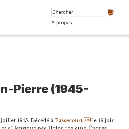
A propos
an-Pierre (1945-
 juillet 1945. Décédé à
Bassecourt
le 19 juin
dhs
t, et d’Henriette née Hofer, régleuse. Épouse