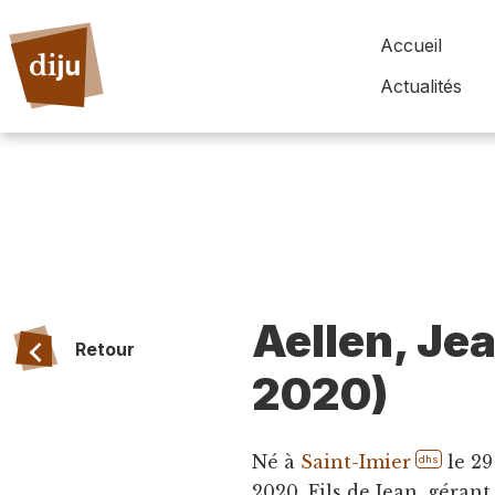
Accueil
Actualités
Aellen, Je
Retour
2020)
Né à
Saint-Imier
le 29
dhs
2020. Fils de Jean, géran