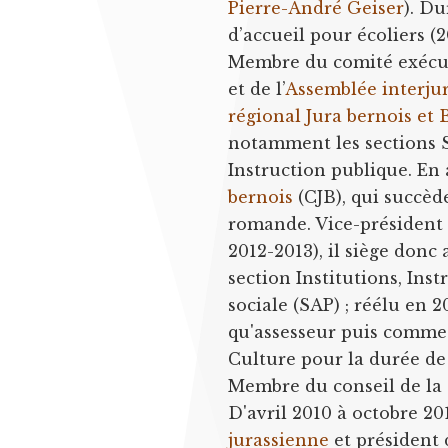
Pierre-André Geiser
). D
d’accueil pour écoliers (
Membre du comité exécu
et de l’
Assemblée interju
régional Jura bernois e
notamment les sections S
Instruction publique. En a
bernois
(CJB), qui succèd
romande. Vice-président 
2012-2013), il siège donc
section Institutions, Ins
sociale (SAP) ; réélu en 2
qu'assesseur puis comme p
Culture pour la durée de 
Membre du conseil de la
D'avril 2010 à octobre 201
jurassienne
et président 