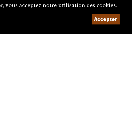
, vous acceptez notre utilisation des cookies.
Accepter
Un projet de la
Imaginé et conçu par
Giorgianni & Moeschler