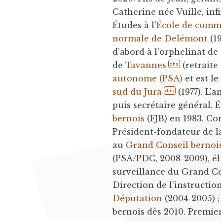
Catherine née Vuille, inf
Études à l’
École de comm
normale de Delémont
(19
d’abord à l’orphelinat de
de
Tavannes
(retraite
dhs
autonome (PSA)
et est l
sud du Jura
(1977). L’
dhs
puis secrétaire général. É
bernois
(FJB) en 1983. Co
Président-fondateur de l
au
Grand Conseil bernoi
(PSA/PDC, 2008-2009), é
surveillance du Grand Con
Direction de l'instructio
Députation
(2004-2005) ;
bernois dès 2010. Premie