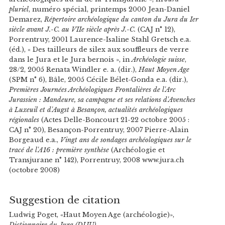
pluriel
, numéro spécial, printemps 2000 Jean-Daniel
Demarez,
Répertoire archéologique du canton du Jura du Ier
siècle avant J.-C. au VIIe siècle après J.-C.
(CAJ n° 12),
Porrentruy, 2001 Laurence-Isaline Stahl Gretsch e.a.
(éd.), « Des tailleurs de silex aux souffleurs de verre
dans le Jura et le Jura bernois », in
Archéologie suisse
,
28/2, 2005 Renata Windler e. a. (dir.),
Haut Moyen Age
(SPM n° 6), Bâle, 2005 Cécile Bélet-Gonda e.a. (dir.),
Premières Journées Archéologiques Frontalières de l'Arc
Jurassien : Mandeure, sa campagne et ses relations d'Avenches
à Luxeuil et d'Augst à Besançon, actualités archéologiques
régionales
(Actes Delle-Boncourt 21-22 octobre 2005 :
CAJ n° 20), Besançon-Porrentruy, 2007 Pierre-Alain
Borgeaud e.a.,
Vingt ans de sondages archéologiques sur le
tracé de l'A16 : première synthèse
(Archéologie et
Transjurane n° 142), Porrentruy, 2008 www.jura.ch
(octobre 2008)
Suggestion de citation
Ludwig Poget, «Haut Moyen Age (archéologie)»,
Dictionnaire du Jura (DIJU)
,