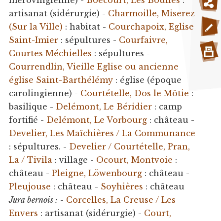
artisanat (sidérurgie) -
Charmoille, Miserez
(Sur la Ville)
: habitat -
Courchapoix, Eglise
Saint-Imier
: sépultures -
Courfaivre,
Courtes Méchielles
: sépultures -
Courrendlin, Vieille Eglise ou ancienne
église Saint-Barthélémy
: église (époque
carolingienne) -
Courtételle, Dos le Môtie
:
basilique -
Delémont, Le Béridier
: camp
fortifié -
Delémont, Le Vorbourg
: château -
Develier, Les Maîchières / La Communance
: sépultures. -
Develier / Courtételle, Pran,
La / Tivila
: village -
Ocourt, Montvoie
:
château -
Pleigne, Löwenbourg
: château -
Pleujouse
: château -
Soyhières
: château
Jura bernois :
-
Corcelles, La Creuse / Les
Envers
: artisanat (sidérurgie) -
Court,