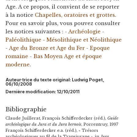
Age. A ce propos, il convient de se reporter
à la notice
Chapelles, oratoires et grottes
.
Pour en savoir plus, vous pouvez consulter
les notices suivantes : -
Archéologie
-
Paléolithique
-
Mésolithique et Néolithique
-
Age du Bronze et Age du Fer
-
Epoque
romaine
-
Bas Moyen Age et époque
moderne
.
Auteur·trice du texte original: Ludwig Poget,
06/10/2008
Dernière modification: 12/10/2011
Bibliographie
Claude Juillerat, François Schifferdecker (réd.),
Guide
archéologique du Jura et du Jura bernois
, Porrentruy, 1997
François Schifferdecker e.a. (réd.), « Trésors
archéologiques au fil de la Transjurane », in
Jura