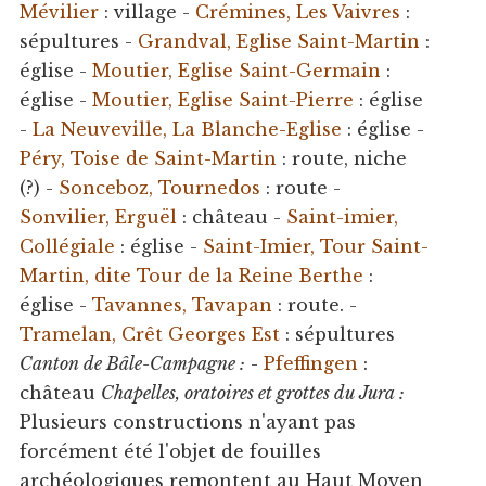
Mévilier
: village -
Crémines, Les Vaivres
:
sépultures -
Grandval, Eglise Saint-Martin
:
église -
Moutier, Eglise Saint-Germain
:
église -
Moutier, Eglise Saint-Pierre
: église
-
La Neuveville, La Blanche-Eglise
: église -
Péry, Toise de Saint-Martin
: route, niche
(?) -
Sonceboz, Tournedos
: route -
Sonvilier, Erguël
: château -
Saint-imier,
Collégiale
: église -
Saint-Imier, Tour Saint-
Martin, dite Tour de la Reine Berthe
:
église -
Tavannes, Tavapan
: route. -
Tramelan, Crêt Georges Est
: sépultures
Canton de Bâle-Campagne :
-
Pfeffingen
:
château
Chapelles, oratoires et grottes du Jura :
Plusieurs constructions n'ayant pas
forcément été l'objet de fouilles
archéologiques remontent au Haut Moyen