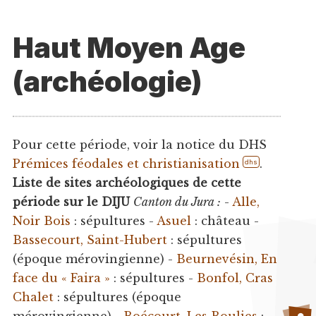
Haut Moyen Age
(archéologie)
Pour cette période, voir la notice du DHS
Prémices féodales et christianisation
.
dhs
Liste de sites archéologiques de cette
période sur le DIJU
Canton du Jura :
-
Alle,
Noir Bois
: sépultures -
Asuel
: château -
Bassecourt, Saint-Hubert
: sépultures
(époque mérovingienne) -
Beurnevésin, En
face du « Faira »
: sépultures -
Bonfol, Cras
Chalet
: sépultures (époque
mérovingienne) -
Boécourt, Les Boulies
: